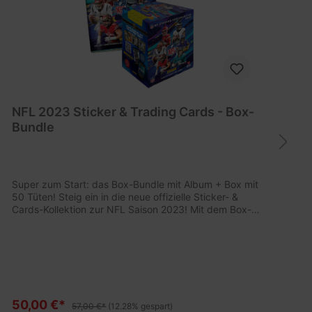
NFL 2023 Sticker & Trading Cards - Box-
N
Bundle
D
Super zum Start: das Box-Bundle mit Album + Box mit
F
50 Tüten! Steig ein in die neue offizielle Sticker- &
o
Cards-Kollektion zur NFL Saison 2023! Mit dem Box-
2
Bunde bekommst du das Sammelalbum und eine Box
d
mit 50 Tüten. Die Box enthält 250 Sticker und 50
j
Trading Cards. Mit dieser Kollektion bekommst du
und
sowohl die klassischen Panini-Sticker als auch Trading
B
Cards!INHALT:1 Sammelalbum1 Stickerbox mit 50
sc
Tüten (insgesamt 250 Sticker und 50 Trading Cards)
S
Alle NFL-Produkte im Überblick findest du auf unserer
un
50,00 €*
8
57,00 €*
(12.28% gespart)
NFL-Infoseite
Ü