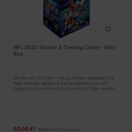
NFL 2023 Sticker & Trading Cards - 50er
Box
Die Box mit 50 Tüten - viel Spaß beim Sammeln! Die
neue offizielle Sticker- & Cards-Kollektion zur NFL
Saison 2023 von Panini Die Box mit 50 Tüten enthält
250 Sticker und 50 Trading Cards. Mit dieser
Kollektion bekommst du sowohl die klassischen Panini-
Sticker als auch Trading Cards!!INHALT:1 Stickerbox
mit 50 Tüten (insgesamt 250 Sticker und 50 Trading
Cards) Alle NFL-Produkte im Überblick findest du auf
unserer NFL-Infoseite
50,00 €*
55,00 €*
(9.09% gespart)