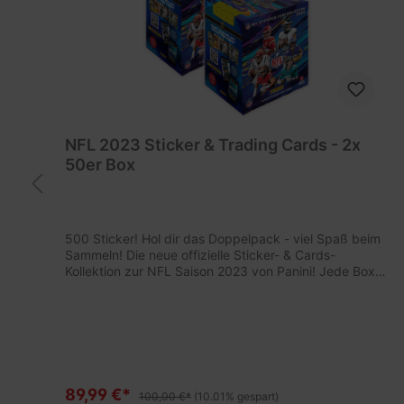
NFL 2023 Sticker & Trading Cards - 2x
50er Box
500 Sticker! Hol dir das Doppelpack - viel Spaß beim
Sammeln! Die neue offizielle Sticker- & Cards-
t
Kollektion zur NFL Saison 2023 von Panini! Jede Box
t
enthält 50 Tüten. Insgesamt bekommst du 500
r
Sticker und 100 Trading Cards. Dein Vorteil: Mit dieser
Kollektion bekommst du sowohl die klassischen Panini-
Sticker als auch Trading Cards!INHALT:2 Stickerboxen
mit je 50 Tüten (insgesamt 500 Sticker und 100
Trading Cards) Alle NFL-Produkte im Überblick findest
du auf unserer NFL-Infoseite
89,99 €*
100,00 €*
(10.01% gespart)