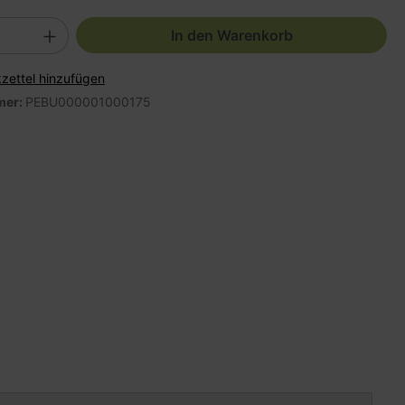
In den Warenkorb
zettel hinzufügen
mer:
PEBU000001000175