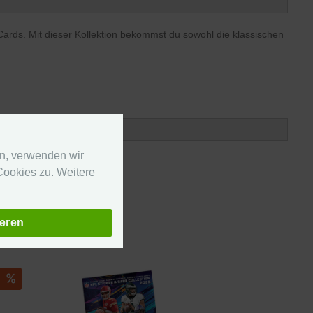
 Cards. Mit dieser Kollektion bekommst du sowohl die klassischen
en, verwenden wir
ookies zu. Weitere
ieren
%
%