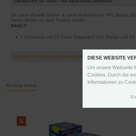
Die Box mit 50 Tüten - viel Spaß beim Sammeln!
Die neue offizielle Sticker- & Cards-Kollektion zur NFL Saison 2
Panini-Sticker als auch Trading Cards!!
INHALT:
1 Stickerbox mit 50 Tüten (insgesamt 250 Sticker und 50
Alle NFL-Produkte im Überblick findest du auf unserer NFL
DIESE WEBSITE V
Um unsere Webseite fü
Cookies. Durch die we
Informationen zu Cook
Ähnliche Artikel
Ei
%