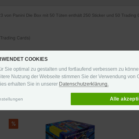
023 von Panini Die Box mit 50 Tüten enthält 250 Sticker und 50 Trading
 Trading Cards)
-Infoseite
ERWENDET COOKIES
r Sie optimal zu gestalten und fortlaufend verbessern zu könn
itere Nutzung der Webseite stimmen Sie der Verwendung von C
ies erhalten Sie in unserer
Datenschutzerklärung.
Alle akzept
nstellungen
%