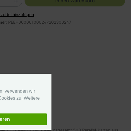
In den Warenkorb
zettel hinzufügen
mer:
PEEH000001000247202300247
en, verwenden wir
ookies zu. Weitere
ieren
e 225 Basis-Karten sowie insgesamt 500 Parallel-Karten aus