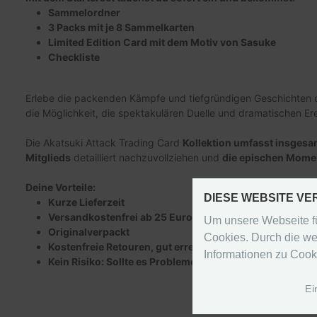
Sammelordner
3 Packs mit je 8 Sammelkarten
Limited Edition Card mit dem Motiv von Sasuke
Checkliste
Erlebe die packenden Kämpfe und tiefgründigen Geschichten 
die Möglichkeit, die spektakulären Duelle und dramatischen Er
Die Akatsuki Attack Trading Card
Kollektion umfasst insgesa
Mitglieds
detailliert nachzuvollziehen und
die epischen Momen
Deine Vorteile:
DIESE WEBSITE V
Kurze Lieferzeit
Versandkostenfrei ab 25 Euro Warenwert (in Deutschla
Um unsere Webseite fü
Originalverpackt
Cookies. Durch die we
Kostenfreie Retouren, gut erreichbarer Kundenservice
Informationen zu Cook
Kein Risiko: Sollte es Probleme mit diesem Artikel geb
Ei