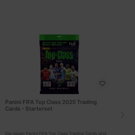
%
Panini FIFA Top Class 2025 Trading
P
Cards - Starterset
Die neuen Panini FIFA Top Class Trading Cards sind
P