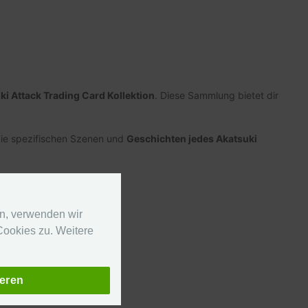
ki Attack Trading Card Kollektion
. Diese Sammlung bietet dir
 die spezifischen Szenen und
Geschichten jedes Akatsuki
en, verwenden wir
ookies zu. Weitere
hnell und unkompliziert
ieren