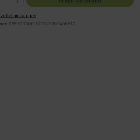
In den Warenkorb
zettel hinzufügen
mer:
PEEH000001000617202400617