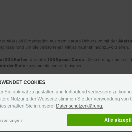
der Akatsuki Organisation aus dem Naruto Universum mit der
Akatsu
eignisse rund um die verstoßenen Ninjas hautnah nachzuvollziehen.
mt 204 Karten
, darunter
105 Special Cards
. Diese ermöglichen es,
te der Serie
zu sammeln und zu tauschen.
ERWENDET COOKIES
nd)
r Sie optimal zu gestalten und fortlaufend verbessern zu könn
itere Nutzung der Webseite stimmen Sie der Verwendung von C
ies erhalten Sie in unserer
Datenschutzerklärung.
en, kannst du dich gerne an uns wenden. Wir lösen das Problem sc
Alle akzept
nstellungen