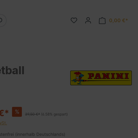
0,00 €*
tball
€*
%
39,50 €*
(6.58% gespart)
wSt.
enfrei (innerhalb Deutschlands)