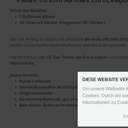
Inhalt des Bundles:
1 Softcover Album
36 Tüten á 5 Sticker (insgesamt 180 Sticker)
Sei von Anfang an dabei und entdecke
die erste offizielle St
besten europäischen Basketballteams und ihre Stars sammeln
Hol Dir Sticker aller
18 Top-Teams der EuroLeague
– von deut
Olympiacos
.
Deine Vorteile:
DIESE WEBSITE V
Kurze Lieferzeit
Versandkostenfrei ab 25 Euro Warenwert (in Deutschla
Um unsere Webseite fü
Originalverpackt
Cookies. Durch die we
Kostenfreie Retouren, gut erreichbarer Kundenservice
Informationen zu Cook
Kein Risiko: Sollte es Probleme mit diesem Artikel geb
Ei