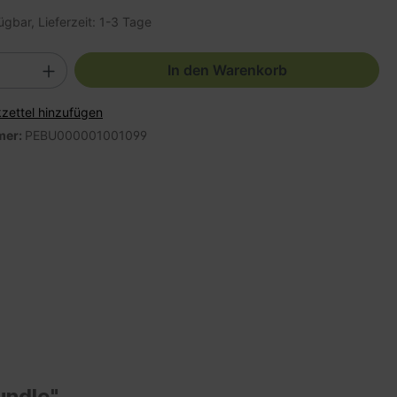
ügbar, Lieferzeit: 1-3 Tage
In den Warenkorb
zettel hinzufügen
mer:
PEBU000001001099
undle"