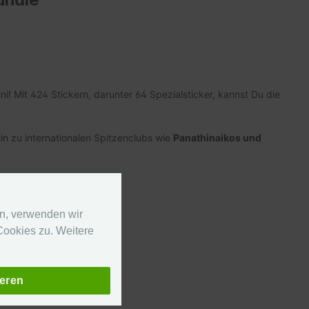
ini! Mit 424 Stickern, darunter 64 Spezialsticker, kannst Du die
in zu internationalen Spitzenclubs wie
Panathinaikos und
en, verwenden wir
ookies zu. Weitere
hnell und unkompliziert
ieren