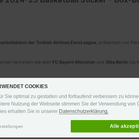
ickerkollektion der Turkish Airlines EuroLeague
, präsentiert von Pan
.
schen Vertretern wie dem
FC Bayern München
und
Alba Berlin
bis h
ERWENDET COOKIES
nd)
r Sie optimal zu gestalten und fortlaufend verbessern zu könn
itere Nutzung der Webseite stimmen Sie der Verwendung von C
ies erhalten Sie in unserer
Datenschutzerklärung.
en, kannst du dich gerne an uns wenden. Wir lösen das Problem sc
Alle akzept
nstellungen