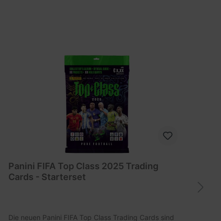
Panini FIFA Top Class 2025 Trading
P
Cards - Starterset
2
Die neuen Panini FIFA Top Class Trading Cards sind
I